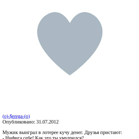
(o)-$erega-(o)
Опубликовано:
31.07.2012
Мужик выиграл в лотерее кучу денег. Друзья пристают:
- Hифига себе! Как это ты умудрился?