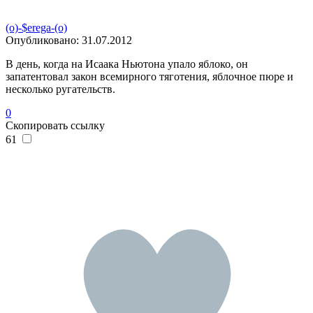
(o)-$erega-(o)
Опубликовано:
31.07.2012
В день, когда на Исаака Ньютона упало яблоко, он
запатентовал закон всемирного тяготения, яблочное пюре и
несколько ругательств.
0
Скопировать ссылку
61