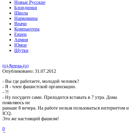
Новые Русские
Блондинки
Школа
Наркоманы
Врачи
Компьютера
Евреи
Армия
Юмор
Шутки
(o)-$erega-(o)
Опубликовано:
31.07.2012
- Вы где работаете, молодой человек?
- Я - член фашистской организации.
- ?!
- Ну посудите сами. Приходится вставать в 7 утра. Дома
появляюсь не
раньше 8 вечера. На работе нельзя пользоваться интернетом и
ICQ.
Это же настоящий фашизм!
0