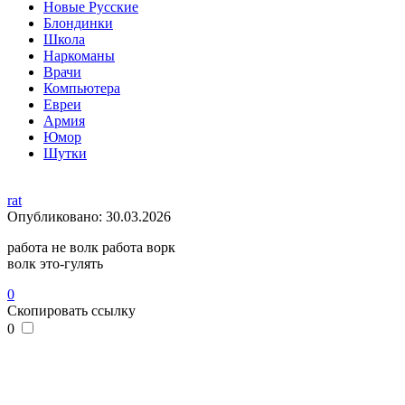
Новые Русские
Блондинки
Школа
Наркоманы
Врачи
Компьютера
Евреи
Армия
Юмор
Шутки
rat
Опубликовано:
30.03.2026
работа не волк работа ворк
волк это-гулять
0
Скопировать ссылку
0