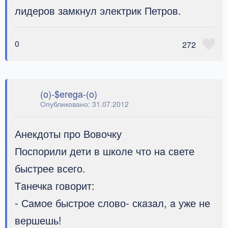
лидеров замкнул электрик Петров.
0
272
(o)-$erega-(o)
Опубликовано:
31.07.2012
Анекдоты про Вовочку
Поспорили дети в школе что нa свете
быстрее всего.
Тaнечкa говорит:
- Сaмое быстрое слово- скaзaл, a уже не
вершешь!