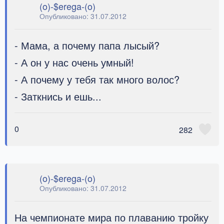
(o)-$erega-(o)
Опубликовано:
31.07.2012
- Мама, а почему папа лысый?
- А он у нас очень умный!
- А почему у тебя так много волос?
- Заткнись и ешь...
0
282
(o)-$erega-(o)
Опубликовано:
31.07.2012
На чемпионате мира по плаванию тройку