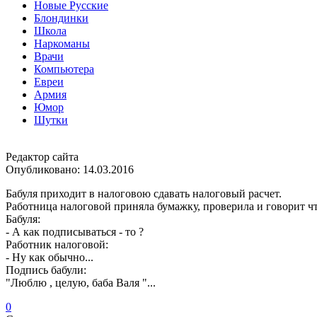
Новые Русские
Блондинки
Школа
Наркоманы
Врачи
Компьютера
Евреи
Армия
Юмор
Шутки
Редактор сайта
Опубликовано:
14.03.2016
Бабуля приходит в налоговою сдавать налоговый расчeт.
Работница налоговой приняла бумажку, проверила и говорит чт
Бабуля:
- А как подписываться - то ?
Работник налоговой:
- Ну как обычно...
Подпись бабули:
"Люблю , целую, баба Валя "...
0