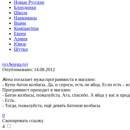
Новые Русские
Блондинки
Школа
Наркоманы
Врачи
Компьютера
Евреи
Армия
Юмор
Шутки
(o)-$erega-(o)
Опубликовано:
14.08.2012
Жена посылает мужа-программиста в магазин:
- Купи батон колбасы. Да, и спроси, есть ли яйца. Если есть – в
Программист приходит в магазин:
- Батон колбасы, пожалуйста. Ага, спасибо. А яйца у вас в прод
- Есть.
- Тогда, пожалуйста, ещё девять батонов колбасы.
0
Скопировать ссылку
4