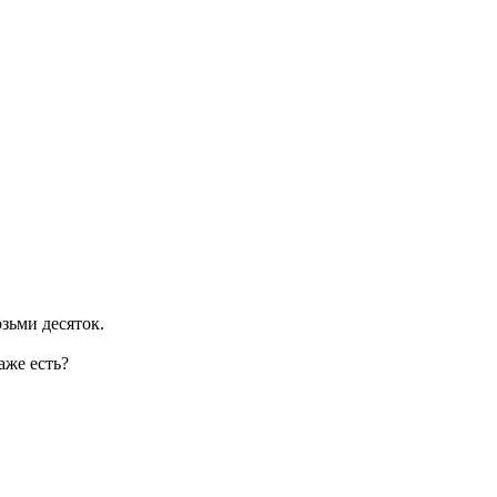
озьми десяток.
аже есть?