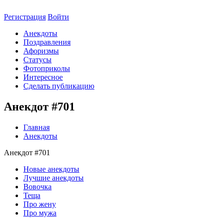
Регистрация
Войти
Анекдоты
Поздравления
Афоризмы
Статусы
Фотоприколы
Интересное
Сделать публикацию
Анекдот #701
Главная
Анекдоты
Анекдот #701
Новые анекдоты
Лучшие анекдоты
Вовочка
Теща
Про жену
Про мужа