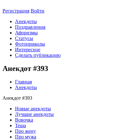
Регистрация
Войти
Анекдоты
Поздравления
Афоризмы
Статусы
Фотоприколы
Интересное
Сделать публикацию
Анекдот #393
Главная
Анекдоты
Анекдот #393
Новые анекдоты
Лучшие анекдоты
Вовочка
Теща
Про жену
Про мужа