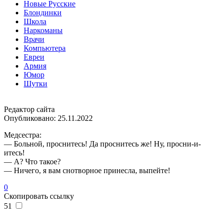
Новые Русские
Блондинки
Школа
Наркоманы
Врачи
Компьютера
Евреи
Армия
Юмор
Шутки
Редактор сайта
Опубликовано:
25.11.2022
Медсестра:
— Больной, проснитесь! Да проснитесь же! Ну, просни-и-
итесь!
— А? Что такое?
— Ничего, я вам снотворное принесла, выпейте!
0
Скопировать ссылку
51