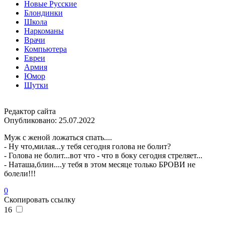
Новые Русские
Блондинки
Школа
Наркоманы
Врачи
Компьютера
Евреи
Армия
Юмор
Шутки
Редактор сайта
Опубликовано:
25.07.2022
Муж с женой ложаться спать....
- Ну что,милая...у тебя сегодня голова не болит?
- Голова не болит...вот что - что в боку сегодня стреляет...
- Наташа,блин....у тебя в этом месяце только БРОВИ не
болели!!!
0
Скопировать ссылку
16