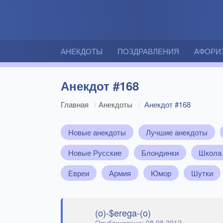
АНЕКДОТЫ
ПОЗДРАВЛЕНИЯ
АФОРИ
Анекдот #168
Главная
Анекдоты
Анекдот #168
Новые анекдоты
Лучшие анекдоты
Новые Русские
Блондинки
Школа
Евреи
Армия
Юмор
Шутки
(o)-$erega-(o)
Опубликовано:
08.08.2012