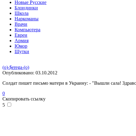
Новые Русские
Блондинки
Школа
Наркоманы
Врачи
Компьютера
Евреи
Армия
Юмор
Шутки
(o)-$erega-(o)
Опубликовано:
03.10.2012
Солдат пишет письмо матери в Украину: - "Вышли сала! Здрав
0
Скопировать ссылку
5