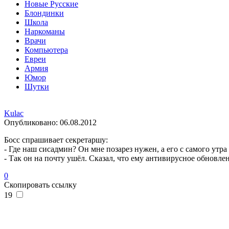
Новые Русские
Блондинки
Школа
Наркоманы
Врачи
Компьютера
Евреи
Армия
Юмор
Шутки
Kulac
Опубликовано:
06.08.2012
Босс спрашивает секретаршу:
- Где наш сисадмин? Он мне позарез нужен, а его с самого утра 
- Так он на почту ушёл. Сказал, что ему антивирусное обновле
0
Скопировать ссылку
19