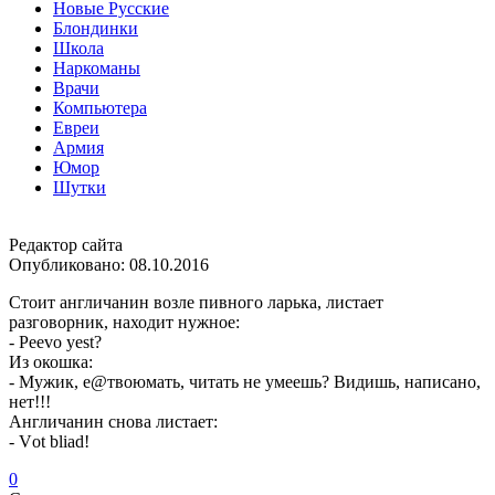
Новые Русские
Блондинки
Школа
Наркоманы
Врачи
Компьютера
Евреи
Армия
Юмор
Шутки
Редактор сайта
Опубликовано:
08.10.2016
Стоит англичанин возле пивного ларька, листает
разговорник, находит нужное:
- Рееvо уеst?
Из окошка:
- Мужик, е@твоюмать, читать не умеешь? Видишь, написано,
нет!!!
Англичанин снова листает:
- Vоt bliаd!
0