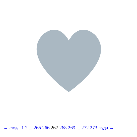
← сюда
1
2
...
265
266
267
268
269
...
272
273
туда →